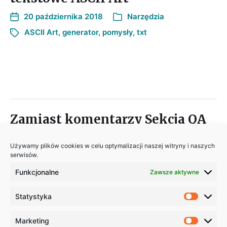
20 października 2018
Narzędzia
ASCII Art
,
generator
,
pomysły
,
txt
Zamiast komentarzy Sekcja QA
Sekcja QA
zawiera wątek do każdego posta.
Używamy plików cookies w celu optymalizacji naszej witryny i naszych
serwisów.
Dzięki takiemu rozwiązaniu będziemy mieć
łatwiejszy kontakt, zwłaszcza jeśli pojawią się
Funkcjonalne
Zawsze aktywne
pytania w temacie którego jeszcze tutaj
nie poruszyłem.
Statystyka
Marketing