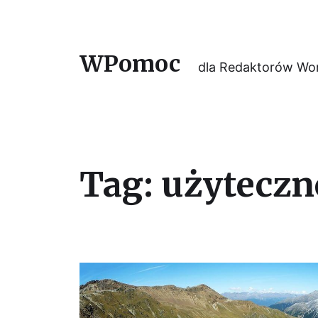
WPomoc
dla Redaktorów Wor
Tag:
użyteczn