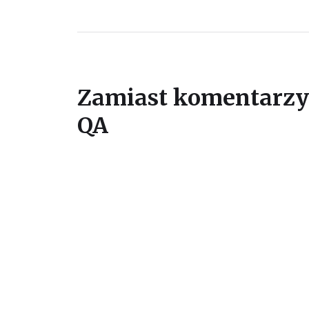
Zamiast komentarzy
QA
Sekcja QA
zawiera wątek do każdego p
Dzięki takiemu rozwiązaniu będziemy mi
kontakt, zwłaszcza jeśli pojawią się py
którego jeszcze tutaj nie poruszyłem.