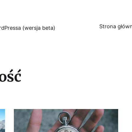
Strona głów
dPressa (wersja beta)
ość