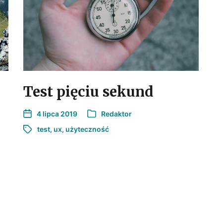
Test pięciu sekund
4 lipca 2019
Redaktor
test
,
ux
,
użyteczność