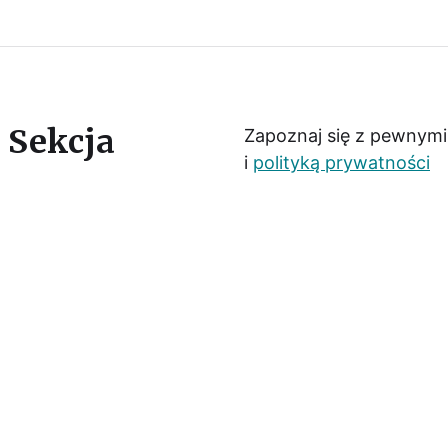
 Sekcja
Zapoznaj się z pewnym
i
polityką prywatności
osta.
eć łatwiejszy
tania w temacie