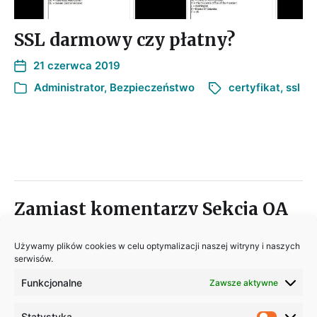
SSL darmowy czy płatny?
21 czerwca 2019
Administrator
,
Bezpieczeństwo
certyfikat
,
ssl
Zamiast komentarzy Sekcja QA
Sekcja QA
zawiera wątek do każdego posta.
Używamy plików cookies w celu optymalizacji naszej witryny i naszych
serwisów.
Dzięki takiemu rozwiązaniu będziemy mieć
łatwiejszy kontakt, zwłaszcza jeśli pojawią się
Funkcjonalne
Zawsze aktywne
pytania w temacie którego jeszcze tutaj
nie poruszyłem.
Statystyka