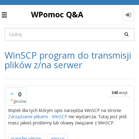
WPomoc Q&A
Toggle
navigation
WinSCP program do transmisji
plików z/na serwer
0
348
wizyt
głosów
Wątek dla tych którym opis narzędzia WinSCP na stronie
Zarządzanie plikami - WinSCP
nie wystarcza. Tutaj pisz jeśli
masz jakieś problemy lub obawy związane z WinSCP.
transfer plików
winscp