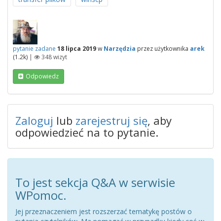
pytanie zadane
18 lipca 2019
w
Narzędzia
przez użytkownika
arek
(
1.2k
)
|
348
wizyt
Odpowiedz
Zaloguj
lub
zarejestruj się
, aby
odpowiedzieć na to pytanie.
To jest sekcja Q&A w serwisie
WPomoc.
Jej przeznaczeniem jest rozszerzać tematykę postów o