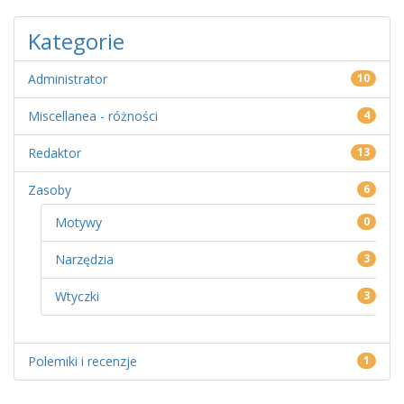
Kategorie
Administrator
10
Miscellanea - różności
4
Redaktor
13
Zasoby
6
Motywy
0
Narzędzia
3
Wtyczki
3
Polemiki i recenzje
1