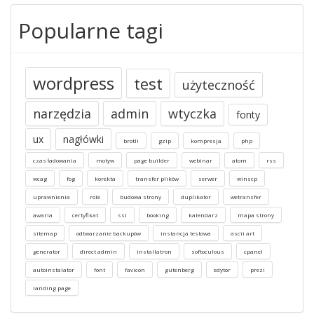
Popularne tagi
wordpress
test
użyteczność
narzędzia
admin
wtyczka
fonty
ux
nagłówki
brotli
gzip
kompresja
php
czas ładowania
motyw
page builder
webinar
atom
rss
wcag
fog
korekta
transfer plików
serwer
winscp
uprawnienia
role
budowa strony
duplikator
wetransfer
awaria
certyfikat
ssl
booking
kalendarz
mapa strony
sitemap
odtwarzanie backupów
instancja testowa
ascii art
generator
direct admin
installatron
softoculous
cpanel
autoinstalator
font
favicon
gutenberg
edytor
prezi
landing page