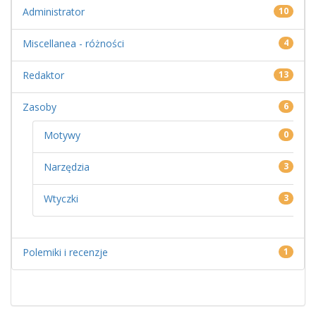
Administrator
10
Miscellanea - różności
4
Redaktor
13
Zasoby
6
Motywy
0
Narzędzia
3
Wtyczki
3
Polemiki i recenzje
1