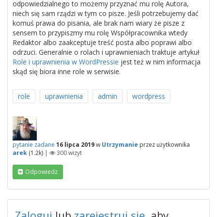
odpowiedzialnego to możemy przyznać mu rolę Autora,
niech się sam rządzi w tym co pisze. Jeśli potrzebujemy dać
komuś prawa do pisania, ale brak nam wiary że pisze z
sensem to przypiszmy mu rolę Współpracownika wtedy
Redaktor albo zaakceptuje treść posta albo poprawi albo
odrzuci. Generalnie o rolach i uprawnieniach traktuje artykuł
Role i uprawnienia w WordPressie
jest też w nim informacja
skąd się biora inne role w serwisie.
role
uprawnienia
admin
wordpress
pytanie zadane
16 lipca 2019
w
Utrzymanie
przez użytkownika
arek
(
1.2k
)
|
300
wizyt
Odpowiedz
Zaloguj
lub
zarejestruj się
, aby