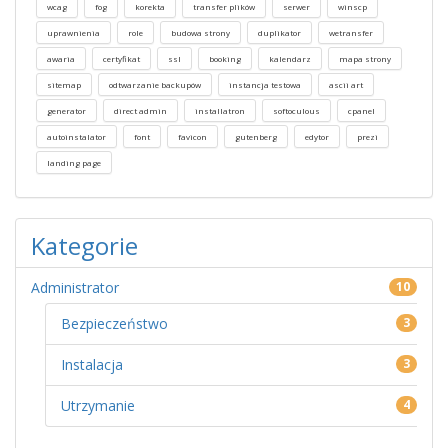
wcag
fog
korekta
transfer plików
serwer
winscp
uprawnienia
role
budowa strony
duplikator
wetransfer
awaria
certyfikat
ssl
booking
kalendarz
mapa strony
sitemap
odtwarzanie backupów
instancja testowa
ascii art
generator
direct admin
installatron
softoculous
cpanel
autoinstalator
font
favicon
gutenberg
edytor
prezi
landing page
Kategorie
Administrator
10
Bezpieczeństwo
3
Instalacja
3
Utrzymanie
4