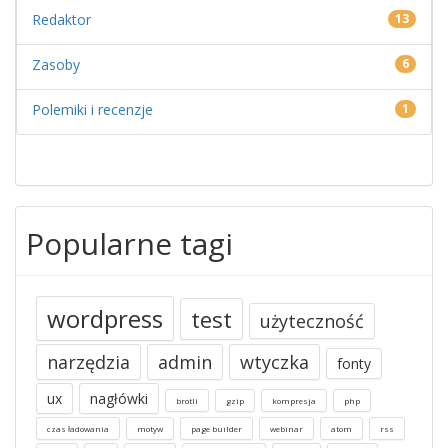
Redaktor
13
Zasoby
6
Polemiki i recenzje
1
Popularne tagi
wordpress
test
użyteczność
narzędzia
admin
wtyczka
fonty
ux
nagłówki
brotli
gzip
kompresja
php
czas ładowania
motyw
page builder
webinar
atom
rss