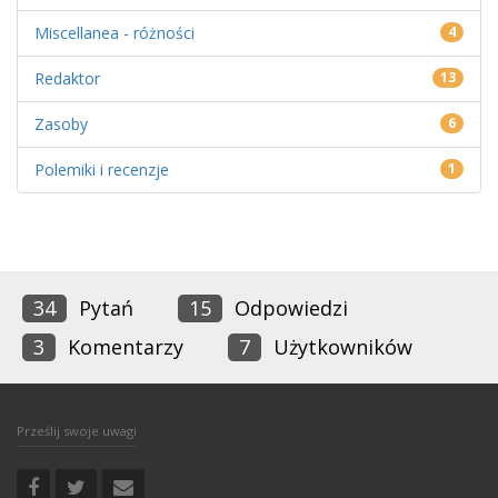
Miscellanea - różności
4
Redaktor
13
Zasoby
6
Polemiki i recenzje
1
34
Pytań
15
Odpowiedzi
3
Komentarzy
7
Użytkowników
Prześlij swoje uwagi